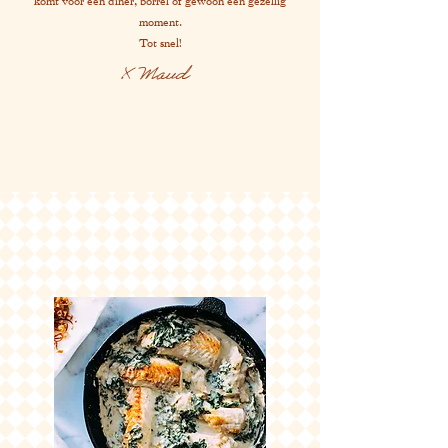
komt voor een diner, borrel of gewoon een gezellig
moment.
Tot snel!
X Maud